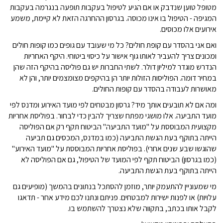
מטופל טוען שנדבק או אם הגיע לטיפול בעקבות תופעה בנגרמה בעקבות
המגיפה - הטיפול בו אינו מכוסה. בגרסון ההחרגה הזאת לא קיימת, משמע
אירועים אלו מכוסים.
ואם אני בהסדר עם קופת חולים? כל מי שעובד עם גופים כמו קופות חולים
ומכונים צריך להעביר לאותו גוף אישור על כיסוי ביטוחי. היקף האחריות
הנדרש מוגדר למיליון דולר. לשתי החברות יש גם פוליסה בהיקף הזה שהן
במחיר דומה. הפוליסות הזולות יותר הן בהיקפים מצומצמים יותר, והן לא
מאושרות לעבודה בהסדר עם קופות החולים.
ומה אם לא תובעים אותך מיד? גרסון מבטחים לפי מועד האירוע ומדנס לפי
מועד התביעה. אלו מושגי מפתח שצריך להבין כדי לבחור. בפוליסת אחריות
מקצועית המבוססת על "מועד התביעה" הביטוח תקף רק אם הפוליסה
הייתה בתוקף בעת הגשת התביעה (כמו במדנס, המכסים גם תביעה
שהוגשו שבע שנים אחרי). בפוליסת אחריות המבוססת על "מועד האירוע"
(כמו בגרסון) הביטוח תקף לפי המועד של הטיפול, גם אם הפוליסה לא
הייתה בתוקף בעת הגשת התביעה.
מי שמעוניין להתעמק יותר, מוזמן להסתכל בנתונים בהמשך (מופיעים גם
עלויות) או לפנות ישירות למבטחים. פניתם ונתנו לכם מידע אחר - תדאגו
לקבל אותו בכתב, בתקווה שלא נצטרך להשתמש בו.