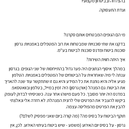
בהצלחה ובביטחון מקצועי!
ועדת התעסוקה.
מי הם הגופים המבטחים אותם סקרנו?
בדקנו את שתי סוכנויות שמבטחות את רוב המטפלים באמנויות: גרסון
סוכנות ביטוח ומדנס סוכנות לביטוח בע"מ.
איך היתה חווית השירות?
במהלך איסוף הנתונים היה פער גדול בהתייחסות של שני הגופים. בגרסון
ענתה לי מיה שאחראית על הביטוחים של המטפלים באמנויות. הטלפון
מגיע אליה והיא נותנת את כל המידע והיא גם זו שתתקשר עוד שנה להאריך
את הביטוח. גם המנהל (אורן גרסון) היה זמין במייל, בטלפון ובוואטסאפ.
במדנס היה יותר מסובך. כל פעם מישהו אחר ענה. כשניסיתי לבדוק לעומק
ביקשו להעביר את הפרטים שלי לרונית המנהלת. לא חזרה אלי ונאלצתי
להבין את הפרטים מהפוליסה עצמה.
תוקף הביטוח על בסיס מה? (מה קורה ביום שאני מפסיק לשלם?)
גרסון - על בסיס יום האירוע (משמע - שיש ביטוח בעיתוי האירוע. לכן, אין