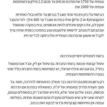
עצמית של 1750 שח ומדנס מכסים עד סכום 1.2 מיליון ובהשתתפות
עצמית של 2000 שח.
הביטוח על נזק פיננסי טהור מוגבל בגרסון עד מלוא גבול האחריות
המקצועית(4 או 2 מליון) ואילו במדנס מוגבל עד 400 אלף. לפי ההסבר
שקיבלנו, אלו נזקים שיכולים להיות אינסופיים. נניח במקרה שמטופל
שכתבתם לו מכתב לרשויות שלטענתו פגע בתמיכה כספית שהיה צריך
לקבל או שטוען שהפרנסה העתידית שלו ניזוקה לכל ימי חייו.
ביטוח לטיפולים ייחודיים והדרכות:
טיפול קבוצתי מכוסה בשתי החברות. גם טיפול און ליין, אבל אם המטופל
בחו''ל, גם אם הוא אזרח ישראלי, יש הסתייגויות בשתי החברות כולל שינוי
בגובה ההשתתפות העצמית.
רק גרסון מכסים גם הדרכות כבר משלב ההתמחות להדרכה, וזאת על
סמך תעודת מדריך/מתמחה של יה''ת. כששאלתי במדנס אם הדרכות
מכוסות, הנציג שלהם אמר שלא, והדגיש שמדובר רק במטופלים עצמם,
למרות שאני יודע שיש מטפלים שקיבלו מהם תשובות אחרות. בפוליסה
עצמה אין התייחסות קונקרטית וכדאי לבקש זאת בכתב.