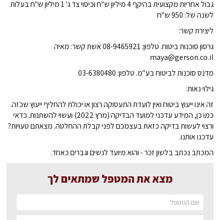
גבול אחריות מקצועית בהיקף 4 מיליון ש"ח וכיסוי צד ג' 1 מיליון ש"ח בעלות
לשנה של: 950 ש"ח
ליצירת קשר:
גרסון סוכנות ביטוח. טלפון: 08-9465921 אשת קשר: מאיה
maya@gerson.co.il
מדנס סוכנות לביטוח בע"מ. טלפון: 03-6380480
גילוי נאות:
זה אינו ייעוץ ביטוח ואין לועדת התעסוקה רצון או יכולת להחליף ייעוץ שכזה.
כמו כן, המידע עדכני למועד הבדיקה (מרץ 2022) ועשוי להשתנות. כדאי
ורצוי לעשות בדיקה כזאת בעצמכם לפני קבלת ההחלטה. מצאתם טעויות?
עדכנו אותנו.
המכתב נכתב בלשון זכר - והוא מיועד לנשים וגברים כאחד.
מצא את המטפל שמתאים לך