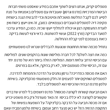
מטפלים יקרים, אנחנו רוצים לשתף אתכם במידע שאספנו משתי חברות
הביטוח המרכזיות (מדנס וגרסון) שעובדות עם מטפלים באמנויות על מנת
לסייע לכם לקבל החלטות מושכלות ומיטיבות וכדי להבטיח הגנה ביטוחית
מקיפה דיה למטפלים העובדים כעצמאיים. כמובן, זה אינו ייעוץ ביטוח ואין
לועדת התעסוקה רצון או יכולת להחליף ייעוץ שכזה. כמו כן, המידע עדכני
למועד הבדיקה (מרץ 2022) ועשוי להשתנות. כדאי ורצוי לעשות בדיקה
כזאת בעצמכם לפני קבלת ההחלטה.
נתחיל מכמה שורות תחתונות שנוגעות להבדלים שנראו לנו משמעותיים:
כמה את רוצה לשלם? לכל חברה פוליסות שונות בהיקפים שונים. לפוליסות
עם הכיסוי הרחב עלויות דומות. הפוליסה הזולה ביותר היא של מדנס. יחד
עם זה, הכיסוי שלה מצומצם יותר, לא רק בהיקף, אלא גם בפרטים.
האם את מכוסה כמדריכה? גרסון נותנים על הדרכה והתמחות להדרכה.
למטפלים הוותיקים יותר לפעמים זה חלק משמעותי מהקליניקה. בשיחת
טלפון מדנס הבהירו שהכיסוי הוא למטופלים בלבד.
האם תביעות קשורות לקורונה מכוסות? מדנס רושמים בלי לפרט שדברים
שקשורים לקורונה לא יכללו בכיסוי. זה מאד מעורפל ורק בית משפט יכריע
אם זה מכסה תביעה על הדבקה בקליניקה? על השפעות נפשיות של
התקופה ההזויה הזו? יש כאן מנעד רחוב ועמום. בשיחת טלפון הסבירו שאם