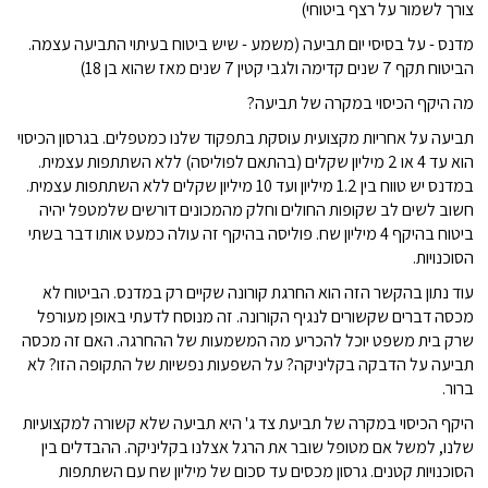
צורך לשמור על רצף ביטוחי)
מדנס - על בסיסי יום תביעה (משמע - שיש ביטוח בעיתוי התביעה עצמה.
הביטוח תקף 7 שנים קדימה ולגבי קטין 7 שנים מאז שהוא בן 18)
מה היקף הכיסוי במקרה של תביעה?
תביעה על אחריות מקצועית עוסקת בתפקוד שלנו כמטפלים. בגרסון הכיסוי
הוא עד 4 או 2 מיליון שקלים (בהתאם לפוליסה) ללא השתתפות עצמית.
במדנס יש טווח בין 1.2 מיליון ועד 10 מיליון שקלים ללא השתתפות עצמית.
חשוב לשים לב שקופות החולים וחלק מהמכונים דורשים שלמטפל יהיה
ביטוח בהיקף 4 מיליון שח. פוליסה בהיקף זה עולה כמעט אותו דבר בשתי
הסוכנויות.
עוד נתון בהקשר הזה הוא החרגת קורונה שקיים רק במדנס. הביטוח לא
מכסה דברים שקשורים לנגיף הקורונה. זה מנוסח לדעתי באופן מעורפל
שרק בית משפט יוכל להכריע מה המשמעות של ההחרגה. האם זה מכסה
תביעה על הדבקה בקליניקה? על השפעות נפשיות של התקופה הזו? לא
ברור.
היקף הכיסוי במקרה של תביעת צד ג' היא תביעה שלא קשורה למקצועיות
שלנו, למשל אם מטופל שובר את הרגל אצלנו בקליניקה. ההבדלים בין
הסוכנויות קטנים. גרסון מכסים עד סכום של מיליון שח עם השתתפות