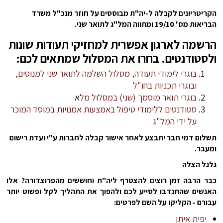
הקריטריונים לקבלה ל-יה"ת מבוססים על חוזר מנכ"ל משרד
הבריאות מס' 19/10 ומתווה המל"ג לתואר שני.
הרשמה לארגון אפשרית למחזיקי תעודות שונות
ולסטודנטים. בחרו את המסלול שמתאים לכם:
בוגרי לימודי תעודה, מסלול השלמה לתואר שני למנוסים,
ובוגרי תכניות בחו"ל
בוגרי תואר מוסמך (שני) במסלול מל
א
סטודנטים ללימודי טיפול באמצעות אמנויות במוסד המוכר
על ידי המל"ג
תשלום דמי חבר יתבצע לאחר אישור קבלה לחברות ע"י ועדת רישום
ומעבר.
גלגל הצלה
כבר הרבה זמן רוצים להצטרף ליה"ת וחוששים מהפרוצדורה? אלו
האנשים שהתנדבו לסייע לכם ולהפוך את התהליך לקל ופשוט יותר
עבורם - הקליקו על השם לפרטים:
יפית איתן