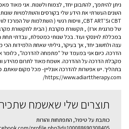
ניתן להיתמך, להתבונן יחד, לצמוח ולשנות. אני מאוד מא
השנים העשרתי את הידע שלי בקורסים והשתלמויות שונות, ב
CBT וCBT ART'S, וויסות רגשי ( השתלמות של המר
של מרגנית ארז) , תקשורת מקרבת ( הבית לתקשורת מקר
במכללת לוינסקי ועוד. בכל שנותי כמטפלת, עבדתי תחת ה
עצה ולחשוב יחד, אך בעיקר, גיליתי שאחת הלמידות הכי
הדרכה. כיום אני במעמד של "מתמחה להדרכה", כלומר אנ
מקבלת הדרכה על ההדרכה. אשמח מאוד לתרום מהידע והנ
בתהליך. יש אפשרות להדרכה אונליין- מכל מקום שאתם. מ
https://www.adiarttherapy.com/
תוצרים שלי שאשמח שתכירו
כותבת על טיפול, התפתחות והורות
acebook.com/profile.php?id=100088690308405