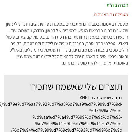
חברה ביה"ת
מטפלת גם באנגלית
מטפלת באמנות במבוגרים ומתבגרים במסגרת פרטית וציבורית. יש לי נסיון
של שנים רבות בבריאות הנפש במצבים של דכאון, חרדה, טראומה ועוד..
הוכשרתי בטיפול באמנות חזותית, בהדרכת הורים, בטיפול קבוצתי ובטיפול
דיאדי. טפלתי בבתי ספר, במרכזים טיפוליים לילדים ולמבוגרים, בקופת
חולים מכבי בעבודה עם מבוגרים, בשירות הפסיכולוגי המשלים, באלו"ט
ובאופן פרטי. טיפול באמנות יכול להתאים לכל ילד/מבוגר שמתעניין
באומנות. אין צורך להיות מוכשר בתחום.
תוצרים שלי שאשמח שתכירו
כתבה שפורסמה בXNET
1/05/18/%d79e%d7%aa7%92%d7%a8%d7%a9%d7%99%d7%9d-
%d7%%d7%9c-
%d%aa%d7%a4%d7%99%d7%9c%d7%95-
%d7%94%d7%9b%d7%9c-%d7%a27%9c-
%d7%94%d7%99%d7%9c%d7%93%d7%99%d7%9d/