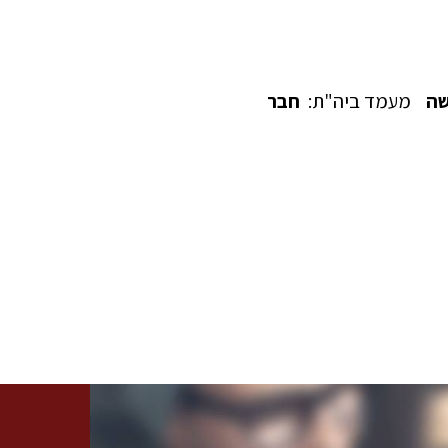
שה
מעמד ביה"ת:
חבר