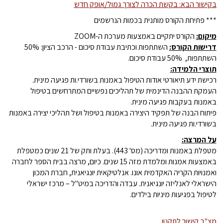
בקישור הבא: בקשת הכרה לצורך גמול/אופק חדש
*** פתיחת הקורס מותנית בכמות הנרשמים
מיקום:
הקורס יתקיים באמצעות מערכת ה-ZOOM
דרישות הקורס:
השתתפות וכתיבת עבודת סיכום - הרכב הציון: 50%
השתתפות, 50% עבודת סיכום.
תוצרי הלמידה:
רכישת ידע תיאורטי אודות הטיפול באמנות בשורדי.ות פגיעה מינית.
העמקת ההבנה הדינמית של תהליכים נפשיים המתרחשים בטיפול
באמנות בעקבות פגיעה מינית.
פיתוח הבנה של תפקיד היצירה באמנות בטיפול ושל תהליכי יצירה באמנות
בשורדי.ות פגיעה מינית.
על המרצה:
מטפלת באמנות ומדריכה (מס' 443). בעלת ותק של 21 שנים כמטפלת
באמצעות אמנות ומלמדת מזה 15 שנים. כיום, מרצה בבית הספר לחברה
ואמנויות הקריה האקדמית אונו. אנלטיקאית יונגיאנית, חברת המכון
הישראלי לאנליזה יונגיאנית. עבדה והדריכה במיט"ל – מרכז ישראלי
לטיפול בפגיעות מיניות בילדים.
מצ"ב קישור לתקנון