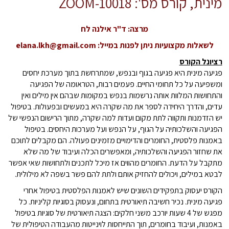
מינית, קורס מס': 10018-ZOOM
מרצה: ד"ר אילנה לח
לשאלות מקצועיות ניתן לפנות במייל:
elana.lkh@gmail.com
רציונל הקורס
פגיעה מינית היא פגיעה בגוף ובנפש, שמתרחשת בתוך מערכת יחסים
ומשפיעה על כל תחומי החיים. פעמים רבות, הטראומה של הפגיעה
והתחושות המלוות אותה נרשמות בנפש במקומות שבהם אין מילים ואין
עדים, והדרך היחידה לספר את מה שקרה היא במעשים ובפעולות. בטיפול
יש הזדמנות ותקווה לתת מקום ועדות למה שקרה, מתוך הרישום הנפשי של
הפגיעה והשלכותיה על הגוף, על הנפש ועל מערכות היחסים. בטיפול
באמנות פלסטית, החומרים והדימויים מזמינים פעולה. הם מקבלים לתוכם
את שחזור הפגיעה והשלכותיה, ומאפשרים הכלה ועיבוד של מה שלא
מתקבל על הדעת. החומרים מהווים אז מיכל לתכנים ולתחושות שאי אפשר
לבטא במילים, ויכולים להחזיק אותם ולתת להם פשר בשפה לא מילולית.
הקורס יעסוק בתפקידים השונים שיש לאמנות הפלסטית בטיפול אחרי
פגיעה מינית. נכיר חשיבה תיאורטית בתחום, ונעסוק בסוגיות קליניות. כל
מפגש של 4 שעות יורכב משני חלקים: הצגה תיאורטית של סוגיות בטיפול
באמנות, ועיבוד בחומרים, תוך התייחסות לוינייטות מהעבודה הטיפולית של