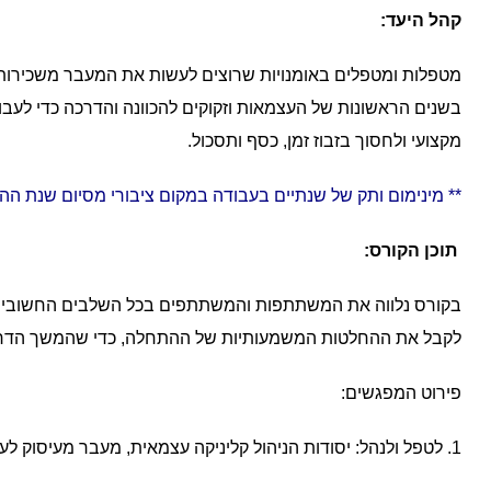
קהל היעד:
מטפלות ומטפלים באומנויות שרוצים לעשות את המעבר משכירות 
בשנים הראשונות של העצמאות וזקוקים להכוונה והדרכה כדי לעבו
מקצועי ולחסוך בזבוז זמן, כסף ותסכול.
** מינימום ותק של שנתיים בעבודה במקום ציבורי מסיום שנת ה
תוכן הקורס:
בקורס נלווה את המשתתפות והמשתתפים בכל השלבים החשובים ב
לקבל את ההחלטות המשמעותיות של ההתחלה, כדי שהמשך הדרך ת
פירוט המפגשים:
1. לטפל ולנהל: יסודות הניהול קליניקה עצמאית, מעבר מעיסוק לעסק, איך לתמחר טיפולים, גבולות, ביטוח ופנסיה.