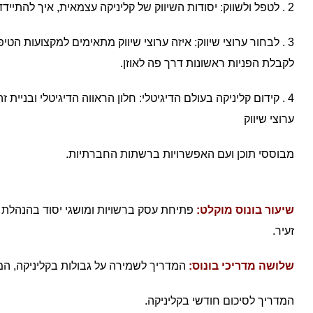
2 . לטפל ולשווק: יסודות השיווק של קליניקה עצמאית, איך להתיידד עם שיווק הקליניקה, מיקוד שיווקי והגדרת קהל יעד.
3 . לבחור ערוצי שיווק: איזה ערוצי שיווק מתאימים למקצועות הט
לקבלת
הפניות ראשונות דרך פה לאוזן.
4 . קידום קליניקה בעולם הדיגיטלי: חלון הראווה הדיגיטלי ובניי
ערוצי שיווק
מבוססי תוכן ועם האפשרויות ברשתות החברתיות.
שיעור בונוס מוקלט:
פ
תיחת עסק ברשויות ומושגי יסוד בהנהלת 
זעיר.
שלושה מדריכי בונוס:
המדריך לשמירה על גבולות בקליניקה, המ
המדריך לסיכום חודשי בקליניקה.