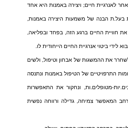
ההנחה בבסיס הגישה היא, שיצירה ויצירתיות היא שם אחר לאנרגיית חיים; ויצירה באמנות היא אחד 
האופנים לטפח ולייצר אנרגיה זו. רק מטפל.ת באמנות בעל.ת הבנה של משמעות היצירה באמנות, 
מבין.נה את המחויבות והמשמעת הנדרשים כדי ליצור את חוויית החיים ברגע הזה, בפחד ובפליאה, 
לידי ביטוי אנרגיית החיים הייחודית לו.
גישת הסטודיו הפתוח מזמינה את המטפל.ת באמנות לשחרר את ההמשגות של אבחון וטיפול, ולשים 
במרכז את ההתכוונות והעדות. בקורס נאתגר את המקומות התרפויטיים של הטיפול באמנות ונתנסה 
בהתמקמות אחרת כאמנים.יות-מטפלים.ות לצד אמנים.יות-מטופלים.ות, ונחקור את התאפשרות 
היצירה הייחודית שהיא הסטודיו הפתוח באמנות כמרחב המאפשר צמיחה, גדילה ורווחה נפשית 