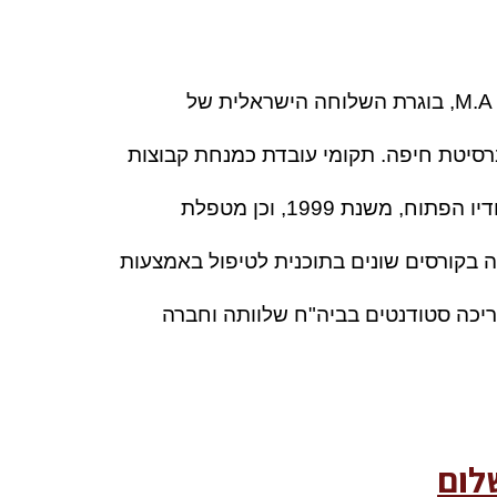
שרית תקומי, מטפלת באמנות M.A, בוגרת השלוחה הישראלית של 
אוניברסיטת לסלי בישראל וביה"ס לפסיכותרפיה באוניברסיטת חיפה. תקומי עובדת כמנחת קבוצות 
ובמרכז החינוכי במחלקת הנוער בשלוותה, בגישת הסטודיו הפתוח, משנת 1999, וכן מטפלת 
בקליניקה פרטית ברעננה. בנוסף לעבודתה, תקומי מרצה בקורסים שונים בתוכנית לטיפול באמצעות 
אמנות במכללה האקדמית לחברה ואמנויות, מנחה ומדריכה סטודנטים בביה"ח שלוותה וחברה 
לום