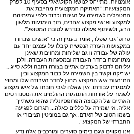
אומנויות, מתייחס לנושא הקולגיאלי בסעיף 10 לפרק
המקצועיות: "האתיקה המקצועית מחייבת את
המטפלים לשמירה על הגינות וכבוד כלפי עמיתיהם
למקצוע ואנשי מקצוע אחרים, תוך הימנעות מלשון
הרע, ולשיתוף פעולה כנדרש לטובת המטופל".
פרופ' גבי שפלר, אומר בעניין זה כי "אנשים שבחרו
במקצועות העזרה הנפשית קיבלו על עצמם יחד עם
עולה של עבודה זו גם שליחות ומחויבות שאינן
מתוחמות בחדר העבודה ובמסגרות העבודה. ולכן
עליהם לדבוק בערכים אתיים בצורה רחבה וללא סייג...
יש זיקה וקשר בין השמירה על כבוד המקצוע ובין
התנהגות איש המקצוע מחוץ לחדר העבודה שלו ומחוץ
למסגרת עבודתו. אין שאלה לגבי חובתו של איש מקצוע
לשמור על אורחות התנהגות ההולמים את הסטנדרטים
האתיים של הקבוצה הפרופסיונלית שהוא משתייך
אליה. אי שמירה על כללים כאלה... תגרום לפגיעה
בשמו הטוב של האדם, אך גם במוניטין הציבורי או
החברתי של המקצוע".
אנו מקווים שגם בימים סוערים ומורכבים אלה נדע