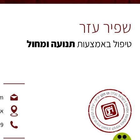
שפיר עזר
טיפול באמצעות
תנועה ומחול
om
אש
79