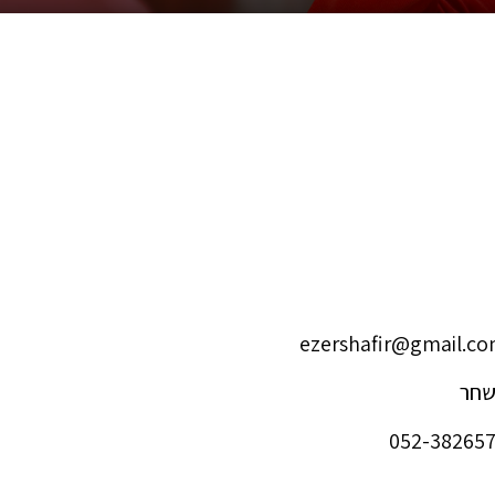
ezershafir@gmail.c
חר
052-38265