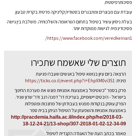
פסיכותרפיסטית.
עובדת עם מבוגרים ומתבגרים בסטודיו/קליניקה פרטית בקרית טבעון.
בעלת ניסיון עשיר בטיפול בתחום הטראומה והשלכותיה. משלבת בין גישה
פסיכודינמית לגישות ממוקדות יותר.
https://www.facebook.com/veredkeinan1/
תוצרים שלי שאשמח שתכירו
הרצאה ביום עיון בנושא טיפול באנשים שעברו פגיעת
מינית:
https://ticks.co.il/event.php?i=EhpXM0vi3S1
פרק בספר "כשטיפול באמצעות אמנויות פוגש את מערכת החינוך
בישראל - היבטים יישומיים, בעריכת דר' דפנה רגב ודר' שרון שניר.
הפרק עוסק בנקודות מפגש בעבודתן של מחנכות ומטפלות
באמצעות אמנויות והשפעתן על הטיפול הניתן בבית ספר
http://pracdemia.haifa.ac.il/index.php/he/2018-03-
18-12-24-21/13-shop/307-2018-01-02-12-34-09
מאמר בכתב העת של האגודה הקנדית לטיפול