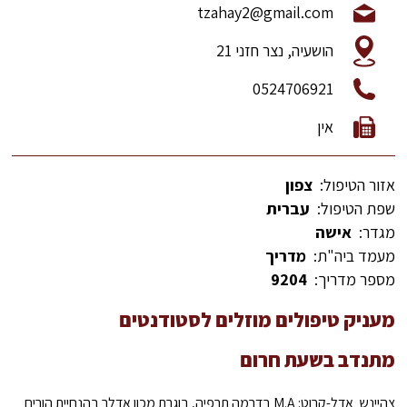
tzahay2@gmail.com
הושעיה, נצר חזני 21
0524706921
אין
אזור הטיפול:
צפון
שפת הטיפול:
עברית
מגדר:
אישה
מעמד ביה"ת:
מדריך
מספר מדריך:
9204
מעניק טיפולים מוזלים לסטודנטים
מתנדב בשעת חרום
צהיינש אדל-קרוט: M.A בדרמה תרפיה, בוגרת מכון אדלר בהנחיית הורים