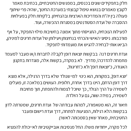
חלק בתפקידים שונים בכנסים, במפגשים החטיבתיים, בכתיבת מאמר
לקובץ מאמרים בנושא טיפול קבוצתי במערכת החינוך, שהיה פרי שיתוף
פעולה בין יה"ת והמדריכות הארציות ובהנחייתן. בלקיחת חלק בפעילויות
ההסברה של ועדת הסטודנטים במסגרות ההכשרה, ועוד.
לפעילות הנוכחית, התגייסתי מתוך אמונה בחשיבות מילוי התפקיד, על אף
מורכבותו. ניסיוני האישי והכרתי בנחיצותן ויעילותן של ועדות חריגים למיניהן,
הביאו אותי לבחירה להגיש את מועמדותי לתפקיד.
ועדת חריגים דנה בבקשות יוצאות דופן לקבלה לחברות ו/או מעבר למעמד
מתמחה להדרכה/ מדריך. לא במקרה, בקשות אלה, מוגדרות בתקנון
האגודה, כ'יוצאות דופן' ולא כ'חריגות',
'יוצא דופן', במקורות, הוא כינוי למי שנולד שלא בדרך הרגילה, אלא מוצא
דרך דופן הרחם, היינו בדרך אחרת, חלופית. העושים במלאכה זו, פועלים
לשמירה על הרך הנולד, כך שיוכל לצמוח ולהתפתח, תוך מחויבות
לשמירה, במידה שווה, גם על היולדת.
תיאור זה, הוא מטאפורה, למהות עבודתה של ועדת חריגים, שמטרתה לדון
בבקשות הלא רגילות, המגיעות לפתחה, דרך ועדת רישום ומעבר
החטיבתית, מאחר שאין בסמכותה לאשרן.
לכל מקרה, ייחודיות משלו. החל מנסיבות אובייקטיביות לאי יכולת להמציא