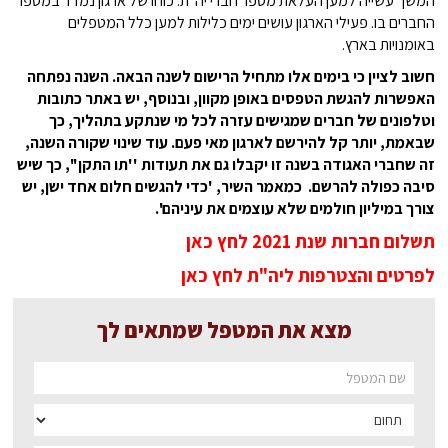
המשך עשייה למען העלאת מספר חברי יה"ת. כוחו של ארגון נמדד במספר
החברים בו. פעילי הארגון עושים ימים כלילות למען כלל המטפלים
באומנויות בארץ.
חשוב לציין כי בימים אלו מתחיל הרישום לשנה הבאה. השנה נפתחה
האפשרות להגשת הטפסים באופן מקוון, ובנוסף, יש באתר כתובות
וטלפונים של חברים שמגישים עזרה לכל מי שנתקע בתהליך, כך
שבאמת, יותר קל להירשם לארגון מאי פעם. עוד שינוי שקורה השנה,
זה שחברי האגודה בשנה זו יקבלו גם את תעודות ''תו התקן'', כך שיש
סיבה כפולה להרשם. כמאמר השיר, 'כדי להגשים חלום אחד ישן, יש
צורך במיליון חולמים שלא עוצמים את עיניהם'.
תשלום חברות שנת 2021 לחץ כאן
לפרטים והצטרפות ליה"ת לחץ כאן
מצא את המטפל שמתאים לך