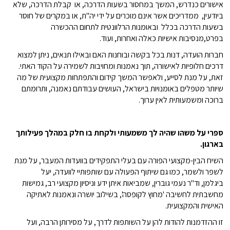
אישורים כנדרש, המשך במחסור בשעות הדרכה, או קבלת הדרכה, שלא
ביודעין, ממדריכים אשר אינם מוכרים על ידי יה"ת, או במקרים של חוסר
בשעות הדרכה בכלל ובאומנות הרלוונטית לתחום ההכשרה
בפרט,מנסיבות אישיות כאלה ואחרות, ועוד.
חברות הועדה, דנות בכל בקשה ובוחנות האם ובאילו תנאים, ניתן למצוא
דרכים חלופיות לאישורה, תוך נאמנות ומחויבות לשמירה על הקוד האתי.
זאת, על מנת לסייע, ולאפשר המשך קידום והתפתחות מקצועית של מה
שיותר מטפלים באומנויות בישראל, העושים עבודתם נאמנה, ותרומתם
ברוכה ומשמעותית לאין ערוך.
ספרי על משהו שהיה לך משמעותי ולקחת בו חלק במהלך פעילותך
בארגון.
השיח הבין-מקצועי הפורה עם בעלי התפקידים בוועדות המעבר, על מנת
לשפר ולשמר, כמו גם שיתוף הפעולה עם שותפותיי לוועדה, יעל
ביגלמן, וד"ר נעמי גוברין, שמביאות איתן ידע וניסיון מקצועי רב, גמישות
מחשבתית לחשיבה 'מחוץ לקופסה', בשילוב יושרה ונאמנות לאתיקה
האישית והמקצועית.
זו ההזדמנות להודות להן על השותפות לדרך, על מסירותן הרבה, ועל