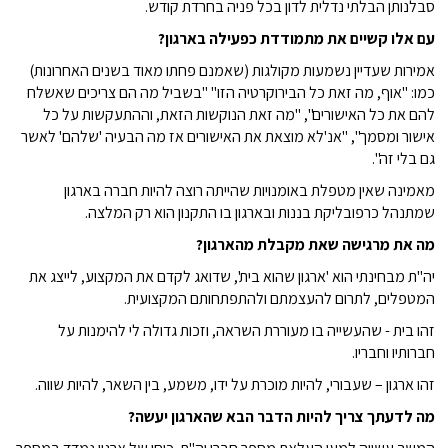
סבלנותן הבלתי נדלית לדון בכל פניה בחרדת קודש.
עם אלו קשיים את מתמודדת כפעילה בארגון?
אמירות שעדיין נשמעות מקולגות (שאמנם פחתו מאוד בשנים האחרונות)
כמו: "אוף, מה זאת כל הבירוקרטיה הזו" "בשביל מה הם צריכים שאשלח
להם את כל האישורים", "מה זאת הנוקשות הזאת, וההתעקשות על כל
אישור ומסמך", "אנ'לא מוצאת את האישורים אז מה הבעיה 'שלהם' לאשר
גם בלי זה".
מאמינה שאין מטפלת באומנויות שהייתה רוצה להיות חברה בארגון
שמתנהל כרפובליקת בננות ובארגון בו התקנון הוא רק המלצה.
מה את מרגישה שאת מקבלת מהארגון?
יה"ת מבחינתי הוא 'ארגון שהוא בית', שדואג לקדם את המקצוע, לייצג את
המטפלים, לתרום להעצמתם ולהתפתחותם המקצועית.
זהו בית - שהעשייה בו מעוררת השראה, וזכות גדולה לי להימנות על
חברותיו וחבריו.
זהו ארגון – שעבורי, להיות מוכרת על ידו, משמע, בין השאר, להיות שווה.
מה לדעתך צריך להיות הדבר הבא שהארגון יעשה?