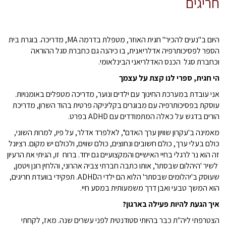
חריגים
היום ב"נעים להכיר" חגית האוזר, מטפלת בדרמה MA, מדריכה. בוגרת בית
הספר לפסיכותרפיה אדלריאנית, בו כיהנה גם כחברת סגל ההוראה
וכחברת סגל הכנס האדלריאני הבינלאומי.
הי חגית, ספרי לנו קצת על עצמך
אני עובדת במערכת החינוך עם ילדים ונוער, מדריכה מטפלים באומנויות.
עוסקת בפסיכותרפיה עם מבוגרים בקליניקה פרטית בהוד השרון, מדריכת
הורים בדגש על כאלה המתמודדים עם ADHD בפרט.
מאמינה ב'עקרון שוויון ערך האדם'', לאלפרד אדלר, על פיו, למרות השוני,
כולם בעלי ערך, כולם חשובים ונחוצים, כולם שווים, ולכולם יש מקום. רציונל
זה הוא נר לרגלי בחיי האישיים והמקצועיים גם יחד. ברוח זו, הגיתי את הרעיון
לשיר 'היהלום שבסתר', אותו כתבה חברתי צביה אהרוני, והלחין רונן ויטמן,
שעוסק ב'יהלומים שבסתר' הלוא הם ילדי הADHD. תפקידי בוועדת חריגים,
הוא המשך טבעי ואבן דרך משמעותית במסע חיי.
איך הגעת להיות פעילה בארגון?
הצטרפתי ליה"ת כבר בהיותי סטודנטית לפני עשרים שנה. מאז, לקחתי