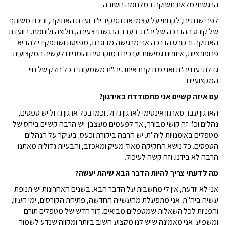
הרגשתי מלאת תשוקה במלחמה חשובה.
לפני שנתיים, לקחתי על עצמי את תפקיד יו"ר ועדת האתיקה, וריכוז משותף
של קורס ההדרכה של יה"ת. בעבר הרגשתי צעירה, חלוצה ולוחמת. בוועדת
האתיקה ובקורס הדרכה אני מרגישה מבוגרת, מפויסת ושתפקידי להביא
פרופורציות, איזונים גמישות וערכים דמוקרטים והומניים לעשיה המקצועית.
גדלתי עם יה"ת ואני מזדקנת איתו . יה"ת משמעותי בכל חלק של חיי
המקצועיים.
עם איזה קשיים אני מתמודדת באירגון?
הארגון עבר מארגון אינטימי לארגון גדול. וכמו בכל ארגון גדול יש טפסים,
נהלים וכו'. זה קושי מבורך, אך לפעמים מעצבן. יש הרבה קשיים ביחס של
מטפלים באומנויות ליה"ת. יש הרבה ביקורת וכעס. בעיקר על הנהלים
הטפסים. כל נושא החקיקה מאוד מעיק ומאכזב, והבעיות גדולות מאתנו.
הרבה לא בידנו. וזה קשה לעיכול.
מה לדעתי צריך להיות הדבר הבא שיהת יעשה?
אני לא יודעת, אין לי מחשבות על הדבר הבא. בשנים האחרונות יש תנופת
עשיה ביה"ת. אני מתפעלת מהעשייה החדשה, פתיחת הקורסים, ימי העיון,
והפניות לכל השאלות שמטפלים מביאים. דור חדש של מטפלים תורם
ומשפיע. אני מאמינה שיש לנו מקצוע חשוב ביותר ומקווה שנדע לשמור