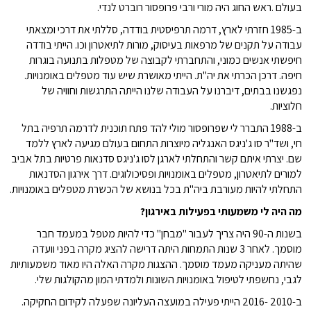
בעולם .ראש החוג היה מורי ורבי פרופסור רוברט לנדי.
ב-1985 חזרתי לארץ, דרמה תרפיסטית בודדה, סללתי את דרכי ומצאתי
עבודה על תקנים של מרפאות בעיסוק, מורות לתיאטרון וכו. הייתי בודדה
חיפשתי אנשים כמוני, והתחברתי לקבוצה של מטפלות בתנועה בוגרות
חיפה. דרכן הכרתי את יה"ת. הייתי מאושרת שיש עוד מטפלים באומנויות.
נפגשנו בבתים, דיברנו על העבודה שלנו הייתה התרגשות וחוויה של
חלוציות.
ב-1988 התברר לי שפרופסור מולי להד פתח תוכנית לדרמה תרפיה בתל
חי, ושד"ר סו ג'ניגס האנגליה מיוצרות התחום בעולם מגיעה לארץ ללמד
שם. יצרתי איתם קשר והתחלתי לארגן לסו ג'ניגס סדנאות פרטיות בתל אביב
למורים לתיאטרון, מטפלים באומנויות ופסיכולוגים. דרך אירגון הסדנאות
התחלתי להיות מעורבת ביה"ת בכל בנושא של הכשרת מטפלים באומנויות.
מה היה לי משמעותי בפעילות באירגון?
בשנות ה-90 היה צריך לעבור "מבחן" כדי להיות מטפל במעמד חבר
מוסמך. לאחר 3 שנות התמחות היתה דרישה להציג מקרה בפני וועדה
שהיתה מעניקה מעמד מוסמך. ההצגות מקרה האלה היו מאוד משמעותיות
לגבי, נחשפתי לטיפול באומנויות השונות ולמדתי המון מהקולגות שלי.
ב-2010 -2016 הייתי פעילה במועצה העליונה שפעלה לקידום החקיקה.