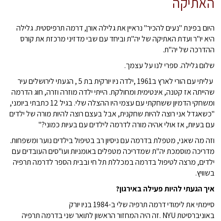
האתיקה
היום בפינת "נעים להכיר" נראיין את גלילה אורן, דרמה תרפיסטית. גלילה
היא יו"ר ועדת האתיקה של יה"ת וביחד עם שבי מדזיני מרכזת את קורס
ההדרכה של יה"ת.
שלום גלילה. ספרי לנו על עצמך.
­­­­­­­­­­­­­­­­­­­­­­­­­­­­­­ ­­­­­­­­­­­­­­­­­­­­­­עליתי עם הורי לארץ ב1961 ,ילדה ניו יורקית בת 5 , הגעתי לירושלים עיר
שהייתה אז קטנה, אינטימית ומחולקת. הייתי ילדה מוזרה וזרה, חוג הדרמה
ומשחקי הדמיון ששחקתי עם עצמי היו ההצלה שלי. בגיל 12 כתבתי ביומני,
"כשאגדל אני רוצה להיות שחקנית, אבל בעצם רוצה להיות מורה של ילדים
עם בעיות, אז אולי אהיה מורה לדרמה לילדים עם בעיות כמוני?"
וזה מה שאני, מטפלת בדרמה עם ניסיון רב בטיפול בילדים נוער ומשפחות.
מדריכה מוסמכת יה"ת שמדריכה מטפלים באומניות ועו"סים העובדים עם
ילדים, מרצה לטיפול בדרמה במכללת תל חי ובבית הספר לדרמה תרפיה
בשוויץ.
איך הגעתי להיות פעילה באירגון?
סיימתי את לימודי דרמה תרפיה שלי ב-1984 בניו יורק
באוניברסיטת NYU .זה היה המחזור הראשון לתואר שני בדרמה תרפיה