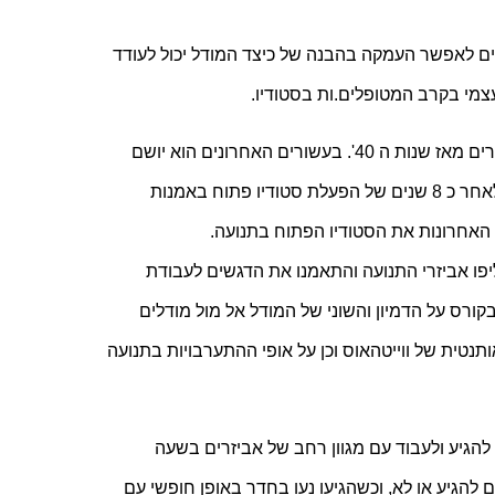
 דרך ההתנסות החוויתית במודל ודיון במושגים ובתאוריה אנו מקווים לאפשר העמקה בהבנה של כיצד המודל יכול לעודד 
צמי בקרב המטופלים.ות בסטודיו.
מודל הסטודיו הפתוח באמנות חזותית יושם בבתי חולים פסיכיאטרים מאז שנות ה 40'. בעשורים האחרונים הוא יושם 
באופן נרחב יותר במסגרות שונות, חינוכיות, קהילתיות ורפואיות. לאחר כ 8 שנים של הפעלת סטודיו פתוח באמנות 
 האחרונות את הסטודיו הפתוח בתנועה.
 המודל הותאם למודליטי של תנועה ומחול, את חומרי היצירה החליפו אביזרי התנועה והתאמנו את הדגשים לעבודת 
המטפלים לאור האתגרים ואופי העבודה בסטודיו התנועה. נרחיב בקורס על הדמיון והשוני של המודל אל מול מודלים 
מרכזיים בתרפיה בתנועה כמו הקבוצה של צ'ייס ומודל התנועה האותנטית של ווייטהאוס וכן על אופי ההתערבויות בתנועה 
סטודיו התנועה כאמור פועל מזה מספר שנים, המשתתפים הוזמנו להגיע ולעבוד עם מגוון רחב של אביזרים בשעה 
שהסטודיו היה פתוח. הם יכלו לבחור כל שבוע מחדש אם הם רוצים להגיע או לא, וכשהגיעו נעו בחדר באופן חופשי עם 