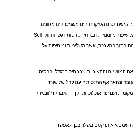
המודל עדיין צריך להיחקר אך ממספר שנים של יישום שלו נראה כי המשתתפים הפיקו רווחים משמעותיים מגוונים, 
בינהם: הרחבת רפרטואר תנועתי ומעבר גמיש יותר בין מצבי עצמי, שיפור מיומנויות חברתיות, ויסות רגשי וחיזוק Self 
Agency. כמו כן מצאנו כי הסטודיו ממלא פונקציות טיפוליות מיוחדות בתוך המערכת, אשר משלימות ומוסיפות על 
אנו מבקשים לחלוק את נסיוננו ביישום המודל, לגעת בהבנה שלנו את המושגים והתאוריות שבבסיס המודל ובבסיס 
תפקיד המטפלים.ות במודל זה. המודל יושם גם במתחם לשורדי הנובה ונתאר אף התנסות זו עם קהל של שורדי 
טראומה. המודל נבנה כמודל על-אבחנתי ויוכל להיות מיושם בעוד מקומות ועם עוד אוכלוסיות תוך התאמות רלוונטיות 
 במוקד ההשתלמות אנו מזמינים להתנסות חווייתית בסטינג הפתוח שמביא איתו קסם משלו ובכך לאפשר 