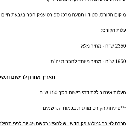
מיקום הקורס: סטודיו תנועה מרכז ספורט עמק חפר בגבעת חיים א
עלות הקורס:
2350 ש"ח - מחיר מלא
1950 ש"ח - מחיר מיוחד לחבר.ת יה"ת 
תאריך אחרון לרישום ותשלום - 2026
העלות אינה כוללת דמי רישום בסך 150 ש"ח
***פתיחת הקורס מותנית בכמות הנרשמים
הכרה לצורך גמול\אופק חדש: יש להגיש בקשה 45 יום לפני תחילת הקורס. 