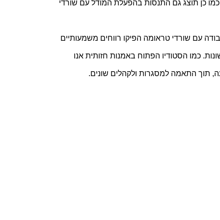
בתנועה שפועל מעל שש שנים בבית ספר על-יסודי לחינוך מיוחד. כמו כן תוצג גם התנסות בהפעלת המודל עם שורדי 
 מצאנו כי משתתפי הסטודיו בתנועה הן במערכת החינוכית והן בעבודה עם שורדי טראומה הפיקו רווחים משמעותיים 
מההשתתפות וכי המודל ממלא פונקציות ייחודיות בתוך מסגרות שונות. כמו הסטודיו הפתוח באמנות חזותית אנו 
ה, תוך התאמה למסגרות ולקהלים שונים.