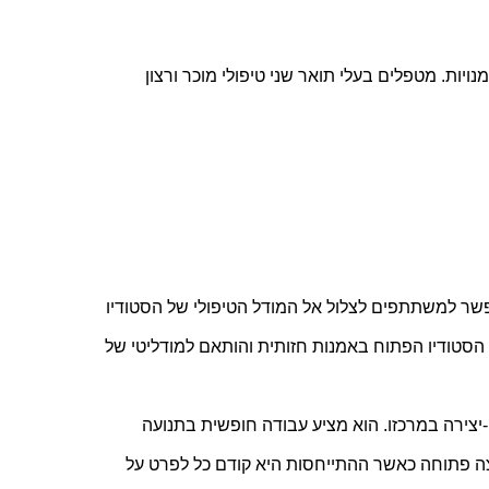
תנאי סף לקבלה לקורס: מטפלים באמנויות וסטודנטים לטיפול באמנויות. מטפלים בעלי תואר שני טיפולי מוכר ורצון 
תיאור הקורס: בהשתלמות זו אנו מציעים סדנא חווייתית אשר תאפשר למשתתפים לצלול אל המודל הטיפולי של הסטודיו 
הפתוח בתנועה. מודל חדש ומתהווה אשר יושם על בסיס עקרונות הסטודיו הפתוח באמנות חזותית והותאם למודליטי של 
 זהו מודל ‘Art as Therapy’ או ‘Dance as Healing’ אשר התנועה-יצירה במרכזו. הוא מציע עבודה חופשית בתנועה 
ומחול ללא הבניה או הכוונה של המטפלים. הפעילות נעשית בקבוצה פתוחה כאשר ההתייחסות היא קודם כל לפרט על 