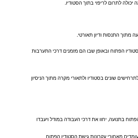
כולה לתרום לריפוי בתוך הסטודיו.
 הקניית דרכי התבוננות בתהליכים התנועתיים והטיפוליים בסטודיו הפתוח ובאופן שבו הם מזמנים דרכי התערבות 
 הכרת מושגים תאורטיים עליהם מבוססת הגישה וחיבורם לתרחישים שונים בסטודיו ולתאורי מקרה מתוך הניסיון 
המשתתפים יתנסו כמשתתפים וכמנחים במודל הסטודיו הפתוח בתנועה, יחוו את דרכי העבודה במודל ויעבדו 
המשתתפים ירכשו ידע תיאורטי לגבי המושגים והרציונל העומדים מאחורי עקרונות גישת הסטודיו הפתוח 