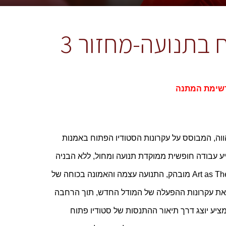
 בתנועה-מחזור 3
שימת המתנה
רציונל: מודל הסטודיו הפתוח בתנועה הוא מודל טיפולי חדש ומתהווה, המבוסס על עקרונות הסטודיו הפתוח באמנות 
חזותית תוך התאמות נדרשות למדיום התנועה והמחול. המודל מציע עבודה חופשית ממוקדת תנועה ומחול, ללא הבניה 
או הכוונה של המטפלים. הסטודיו הפתוח בתנועה הוא מודל Art as Therapy מובהק, התנועה עצמה והאמונה בכוחה של 
התנועה-יצירה לתרום לריפוי הן במרכז המודל. בהשתלמות נתאר את עקרונות ההפעלה של המודל החדש, תוך הרחבה 
על הסטינג ועל תפקיד המטפל. המרחב הטיפולי הייחודי שהמודל מציע יוצג דרך תיאור ההתנסות של סטודיו פתוח 