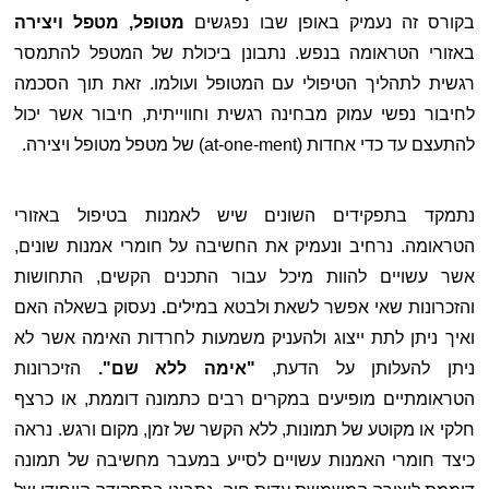
בקורס זה נעמיק באופן שבו נפגשים 
מטופל, מטפל ויצירה
באזורי הטראומה בנפש. נתבונן ביכולת של המטפל להתמסר 
רגשית לתהליך הטיפולי עם המטופל ועולמו. זאת תוך הסכמה 
לחיבור נפשי עמוק מבחינה רגשית וחווייתית, חיבור אשר יכול 
להתעצם עד כדי אחדות (at-one-ment) של מטפל מטופל ויצירה. 
נתמקד בתפקידים השונים שיש לאמנות בטיפול באזורי 
הטראומה. נרחיב ונעמיק את החשיבה על חומרי אמנות שונים, 
אשר עשויים להוות מיכל עבור התכנים הקשים, התחושות 
והזכרונות שאי אפשר לשאת ולבטא במילים
.
 נעסוק בשאלה האם 
ואיך ניתן לתת ייצוג ולהעניק משמעות לחרדות האימה אשר לא 
ניתן להעלותן על הדעת, 
"אימה ללא שם".
 הזיכרונות 
הטראומתיים מופיעים במקרים רבים כתמונה דוממת, או כרצף 
חלקי או מקוטע של תמונות, ללא הקשר של זמן, מקום ורגש. נראה 
כיצד חומרי האמנות עשויים לסייע במעבר מחשיבה של תמונה 