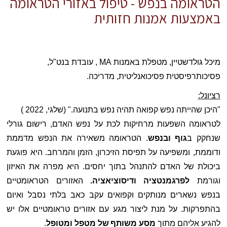
הטראומה בנפש - טיפול באזורי הטראומה
באמצעות אמנות חזותית
מיכל גולדשטיין, מטפלת באמנות MA , עובדת בנט"ל, 
פסיכותרפיסטית פסיכואנליטית, מדריכה.
רציונל:
"היכן שהייתה נפש קפואה תהיה נפש בתנועה." (שלגי, 2022 )
לטראומה השפעות מרחיקות לכת על נפש האדם, רישום גורלי 
שנחקק ב
גוף ובנפש
. הטראומה משאירה את הנפש מדממת 
ודוממת, ומשפיעה על תפיסת הזיכרון, הזמן והמרחב. היא פוגעת 
ביכולת של האדם להתנהל בתוך יחסים. היא מפרה את האיזון 
וגורמת 
לפרגמנטציה ודיסוציאציה. 
האזורים הטראומטיים 
בנפש נשארים מנותקים וקפואים עקב כאב בלתי נסבל ואיום 
בהתפרקות. על מנת ליצור מגע עם אזורים טראומטיים אלו יש 
להגיע אליהם מתוך 
מסע משותף
של מטפל ומטופל
. 