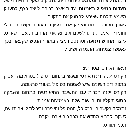
דוממת ליצירה המשמשת עדות חיה
.
 נתבונן בתפקידה הייחודי של 
העדות בטיפול באמנות
. עדות אשר בכוחה לייצר רצף, להעניק 
משמעות למה שאירע ולהחזיק את התקווה.
לאורך הקורס נבסס ונעמיק את הרעיון כי בעזרת הקשר הטיפולי 
וחומרי האמנות ניתן לשקם ולברוא את מרחב המעבר שקרס, 
לייצר מחדש 
תנועה
 וטרנספורמציה באזורי הנפש שקפאו ובכך 
לאפשר 
צמיחה, התמרה ושינוי
.
תיאור הקורס ומטרותיו:
הקורס יקנה ידע תיאורטי ומעשי בתחום הטיפול בטראומה ויעסוק 
בתפקידים השונים שיש לאמנות בטיפול באזורי טראומה. 
הקורס יקנה הכרות עם החשיבה התיאורטית בתחום והעמקה 
בסוגיות קליניות וביישום שלהן באמצעות אמנות. 
נתמקד בקשר בין המטפל, המטופל והיצירה וביכולת לייצר תנועה, 
לשקם ולברוא מחדש את מרחב היצירה שקרס.  
תכני הקורס: