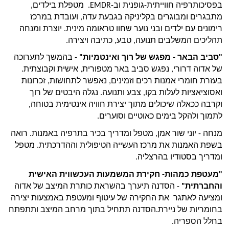
בפסיכותרפיה חווייתית-גופנית וב-EMDR.  מטפלת בילדים, 
מתבגרים ומבוגרים בקליניקה בגבעת עדה, ועובדת במרכז 
רימונים עם ילדים ובני נוער שחוו טראומה מינית. יוצרת ומנחה 
תהליכים המשלבים תנועה, טבע, כתיבה ויצירה.
"סביב הבאר - מפגש של רוך ואינטמיות"
 - בהמשך לתערוכה 
של אדוה דרורי, נפגש סביב באר מטפורית, אישית וקבוצתית. 
בעזרת חומרי אמנות רכים וזמינים, נאפשר לתחושות, זכרונות 
ואסוציאציות לעלות בקו, צבע ותנועה. נגלה היבטים של רוך 
וקרבה ככאלה שיכולים מתוך יצירת חוויה אינטימית בטוחה, 
לתמוך ולהקל בימים כאוטיים וסוערים.
מנחה - יוני שור אמן, מטפל ומדריך בכיר בתרפיה באמנות. רואה 
בשפת האמנות את מרכז העשייה הטיפולית וההדרכתית. מטפל 
ומדריך בסטודיו בהרצליה.
"מעטפת כמהות- חקירת המשמעות העכשווית האישית 
והחברתית"
 - הסדנה תיערך בהשראת כותרת המיצב של אדוה 
ומציעה לאתגר  את החקירה של עיטוף ומעטפת באמצעות יצירה  
בחומריות של ניירת.הסדנה תתחיל בתוך מרחב המיצב ותתפתח 
בחלל הספריה.