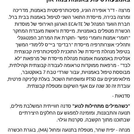
באמצעות טיפול באמנות במוזיאון
מרצה - ד"ר אופירה הוניג, פסיכותרפיסטית באמנות, מדריכה 
ומרצה בכירה, מייסדת התואר השני לטיפול באמנות בבית ברל. 
חברת הוועד המנהל של ECArTE הארגון האירופי של מוסדות 
הכשרת מטפלים באומנויות. מייסדת וראשת מעבדת המחקר 
"חומרי אמנות וחומרי נפש" -חוקרת את המרחב הפנטגונלי 
ותהליכי אוצרותרפיה מייסדת "רבדים" ביי"ס ללימודי המשך 
בטיפול מנהלת מייסדת של התוכנית לפסיכותרפיה קבוצתית 
אנליטית באמצעות אומנות מנהלת מייסדת של מרפאות "לא 
לבד" - מרפאות ממוקדות טראומה לעבודה קבוצתית וקהילתית, 
מבוססת טיפול באמנויות, עבור שורדי טבח 7 באוקטובר, 
מילואימניקים עם PTSD ומשפחות השכול. בעלת קליניקה פרטית, 
עובדת זה 30 שנה עם אגף השיקום ומטפלת קבוצתית.
סדנאות -
"כשהמילים מתחילות לנוע"
 סדנה חווייתית המשלבת מילים, 
תנועה והתבוננות, ומזמינה למפגש עם החלקים היצירתיים 
שבתוכנו מתוך הקשבה, סקרנות וגילוי. 
מנחה - יפית שחר, מטפלת בתנועה ומחול (MA), בוגרת הכשרה 