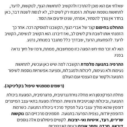
שאלתי אם הוא מוכן להתרכז ולהקשיב לתחושות הגוף, לנוקשות, לרעד,
לתחושות נוספות שעולות. הזמנתי רק לשים לב, לא לנסות לשנות דבר, כאן
בחדר אין צורך להסתיר, אמרתי, שנינו יודעים את הסוד.
התחלנו בחימום
קצר של אברי הגוף, הקשבנו למוסיקה רכה. אחר כך
הזמנתי אותו לשבת ורק לשים לב, ואז דיברנו. הוא הקשיב לנשימה, הקשיב
לרעד. להפתעתו, הרעד, שבדרך כלל מתגבר במנוחה, נרגע.
הוא לא זכר מתי חש הפוגה כזו ממחשבות, ממתח, ורמז של חיוך נראה
בפניו.
התרפיה בתנועה מלמדת
הקשבה למה שיש כאן ועכשיו, לתחושות
נעימות ולא נעימות, ליכולות ולמגבלות, ומציעה אפשרויות נוספות לשיפור
התנועה ולקשר עם העצמי ועם העולם
(רשמים ממפגשי טיפול בקליניקה).
מחלת הפרקינסון היא מחלה נוירודגנרטיבית, פרוגרסיבית, הפוגעת ביכולת
התנועה, וביכולות קוגניטיביות ורגשיות. המחלה פוגעת בתאי עצב המייצרים
דופמין שהוא מוליך עצבי בעל תפקיד מרכזי ביכולת התנועה. כשרמות
הדופמין יורדות, נצפית הפרעה בתנועה. תסמינים מרכזיים הם:
נוקשות
שרירים, רעד, איטיות ואי-יציבות
. לקשיים פיסיולוגים אלה נוספים
דיכאון, חרדה וחסר אונים
ובעיות קוגניטיביות.