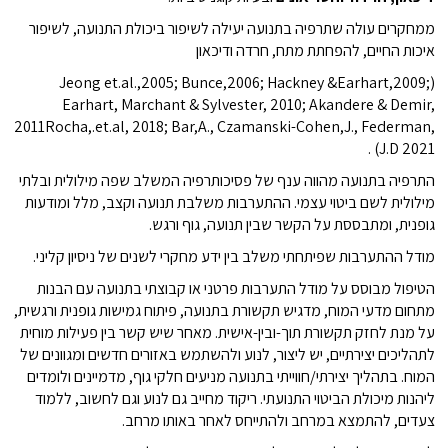
ממחקרים עולה שתרפיה בתנועה יעילה לשיפור ביכולת התנועה, לשיפור
איכות החיים, להפחתת מתח, חרדה ודיכאון
(Jeong et.al.,2005; Bunce,2006; Hackney &Earhart,2009;
Earhart, Marchant & Sylvester, 2010; Akandere & Demir,
2011Rocha,.et.al, 2018; Bar,A., Czamanski-Cohen,J., Federman,
J.D 2021) .
התרפיה בתנועה מהווה ענף של פסיכותרפיה המשלב שפה מילולית ובלתי
מילולית לשם ביטוי עצמי. ההתערבות משלבת תנועה וקצב, מלל ומודעות
גופנית, ומתבססת על הקשר שבין תנועה, גוף ורגש.
מודל ההתערבות שפיתחתי משלב בין ידע מחקרי לשנים של ניסיון קליני.
הטיפול מבוסס על מודל התערבות פרטני או קבוצתי בתנועה עם הבנות
מתחום מדעי המוח, מדגיש תקשורת בתנועה, פיתוח גמישות גופנית ורגשית,
על מנת לחזק תקשורת תוך-ובין-אישית. מאחר שיש קשר בין פעילות מוחית
לתהליכים יצירתיים, יש ליצור, לנוע ולהשתמש באזורים חדשים ומגוונים של
המוח. בתהליך יצירתי/חווייתי בתנועה מניעים חלקי גוף, מדמיינים ולומדים
ליהנות מיכולת הביטוי התנועתי. ריקוד מחייב גם לנוע וגם לחשוב, ללמוד
צעדים, להתמצא במרחב ולהתייחס לאחר באותו מרחב.