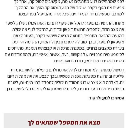
לפני שמתחילים לנוע מתרגלים נשימה, מקשיבים למוסיקה, ואחר כך
מניעים את הגוף בקצב. שילוב של תנועה ומוסיקה הופך את התהליך
למורכב: מפעילים יחד שני גירויים, שכל אחד מהם יעיל בפני עצמו.
מטרות התרפיה בתנועה: להקל את שטף התנועה ואת היכולת שלה, לשפר
את מצב הרוח, להפחית תחושת דיכאון ובדידות, להזכיר לגוף את יכולת
ההנעה וההנאה. התרפיה בתנועה מציעה שימוש בקצב, העוזר לצאת
מקיפאון לתנועה, ובכך מובילה לסנכרון בין גלי המוח, הנשימה והדופק.
בעזרת מקצבים ברורים, במסגרת פרטנית או קבוצתית תומכת, מתייחסים
לסימפטומים מרכזיים של נוקשות, רעד, איטיות ואי-יציבות, ולהתמודדות עם
קשיים רגשיים כמו דיכאון, חרדה וחוסר אונים.
הטיפול מאפשר למתמודדים לנהל את מחלתם ביעילות: להיות בעמדת
שליטה ובתחושת מסוגלות גופנית ונפשית ובכך לבצע את את מטלות היום
יום. הצלחה היא מצב שבו מתמודדים יכולים לתפקד בחיי היום-יום, לשבת
בבית-קפה ולדבר עם חברים, ללכת לתיאטרון או לקונצרט בלי ליפול בדרך.
המשיכו לנוע ולרקוד.
מצא את המטפל שמתאים לך