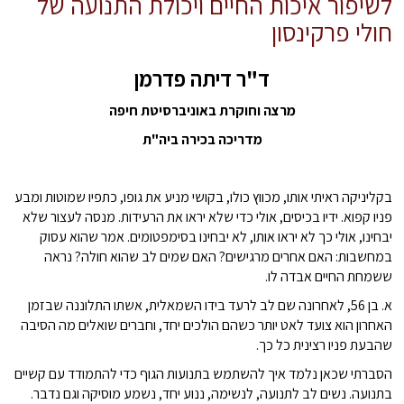
לשיפור איכות החיים ויכולת התנועה של
חולי פרקינסון
ד"ר דיתה פדרמן
מרצה וחוקרת באוניברסיטת חיפה
מדריכה בכירה ביה"ת
בקליניקה ראיתי אותו, מכווץ כולו, בקושי מניע את גופו, כתפיו שמוטות ומבע
פניו קפוא. ידיו בכיסים, אולי כדי שלא יראו את הרעידות. מנסה לעצור שלא
יבחינו, אולי כך לא יראו אותו, לא יבחינו בסימפטומים. אמר שהוא עסוק
במחשבות: האם אחרים מרגישים? האם שמים לב שהוא חולה? נראה
ששמחת החיים אבדה לו.
א. בן 56, לאחרונה שם לב לרעד בידו השמאלית, אשתו התלוננה שבזמן
האחרון הוא צועד לאט יותר כשהם הולכים יחד, וחברים שואלים מה הסיבה
שהבעת פניו רצינית כל כך.
הסברתי שכאן נלמד איך להשתמש בתנועות הגוף כדי להתמודד עם קשיים
בתנועה. נשים לב לתנועה, לנשימה, ננוע יחד, נשמע מוסיקה וגם נדבר.